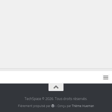
TechSpace © 2026. Tous droits réservés.
Fièrement propulsé par
- Conçu par
Thème Hueman