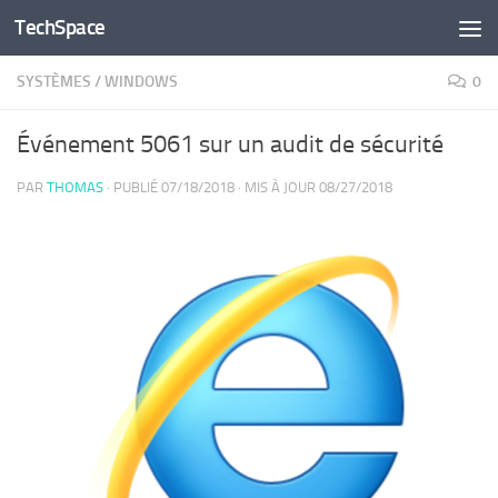
TechSpace
Skip to content
SYSTÈMES
/
WINDOWS
0
Événement 5061 sur un audit de sécurité
PAR
THOMAS
· PUBLIÉ
07/18/2018
· MIS À JOUR
08/27/2018