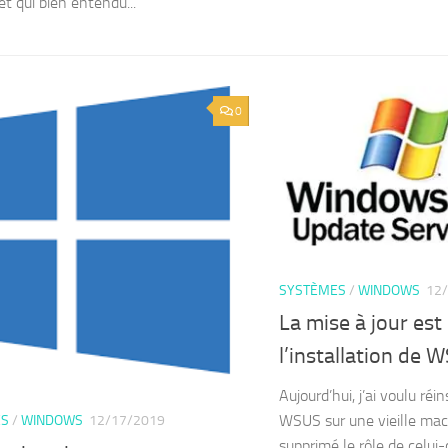
et qui bien entendu...
0
SYSTÈMES
/
WINDOWS
12
La mise à jour est
l’installation de 
Aujourd’hui, j’ai voulu réin
WSUS sur une vieille mac
ES
/
WINDOWS
12/17/2019
supprimé le rôle de celui-c