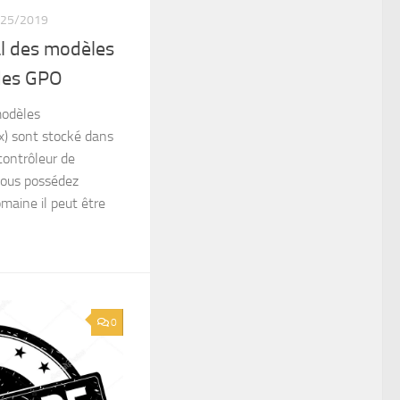
/25/2019
l des modèles
 des GPO
modèles
x) sont stocké dans
contrôleur de
vous possédez
omaine il peut être
0