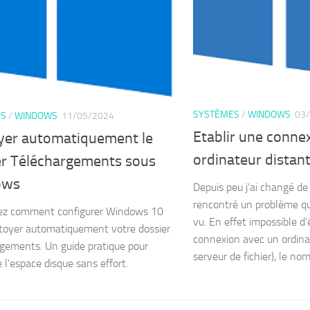
SYSTÈMES
/
WINDOWS
03
ES
/
WINDOWS
11/05/2024
Etablir une conne
yer automatiquement le
ordinateur distan
er Téléchargements sous
ows
Depuis peu j’ai changé de s
rencontré un problème qu
ez comment configurer Windows 10
vu. En effet impossible d’
toyer automatiquement votre dossier
connexion avec un ordinat
gements. Un guide pratique pour
serveur de fichier), le no
e l’espace disque sans effort.