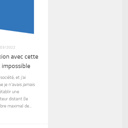
/03/2022
xion avec cette
t impossible
ociété, et j’ai
e je n’avais jamais
établir une
eur distant (le
mbre maximal de...