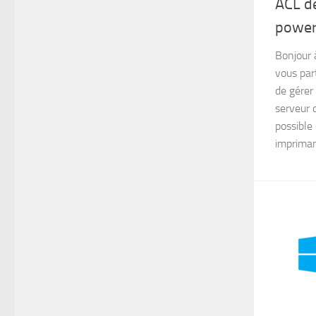
ACL d
powers
Bonjour à
vous par
de gérer
serveur d
possible
impriman