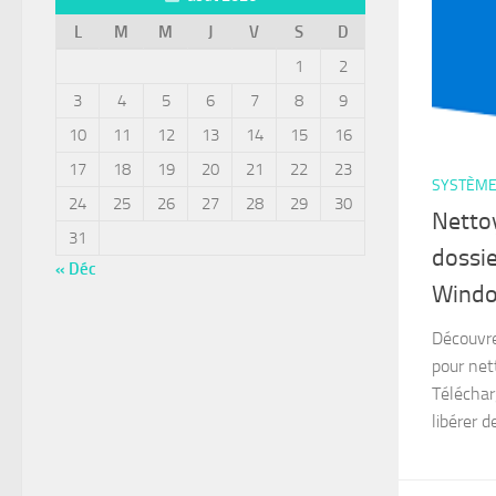
L
M
M
J
V
S
D
1
2
3
4
5
6
7
8
9
10
11
12
13
14
15
16
17
18
19
20
21
22
23
SYSTÈM
24
25
26
27
28
29
30
Netto
31
dossi
« Déc
Wind
Découvr
pour net
Téléchar
libérer d