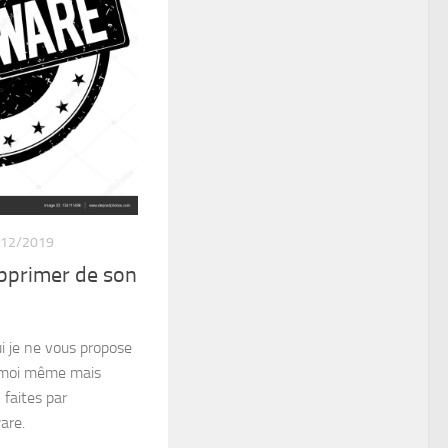
/12/2019
upprimer de son
ui je ne vous propose
it moi même mais
 faites par
ware.