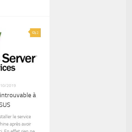
2
/10/2019
 introuvable à
WSUS
staller le service
hine après avoir
i. En effet rien ne