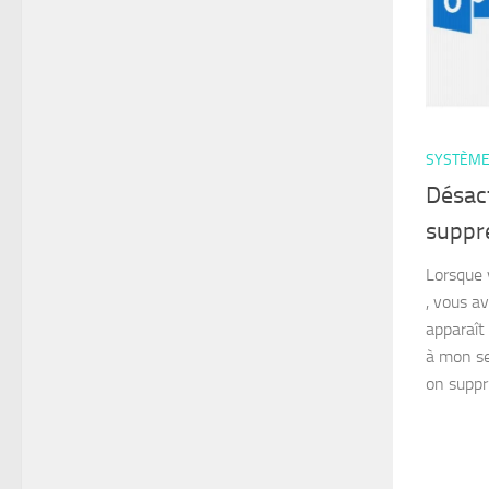
SYSTÈM
Désact
suppr
Lorsque 
, vous av
apparaît 
à mon se
on suppr