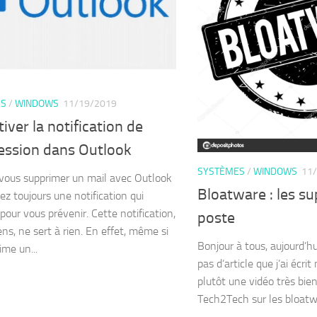
ES
/
WINDOWS
11/19/2019
iver la notification de
ession dans Outlook
SYSTÈMES
/
WINDOWS
11
vous supprimer un mail avec Outlook
Bloatware : les s
ez toujours une notification qui
pour vous prévenir. Cette notification,
poste
ns, ne sert à rien. En effet, même si
Bonjour à tous, aujourd’h
ime un...
pas d’article que j’ai écr
plutôt une vidéo très bien
Tech2Tech sur les bloat