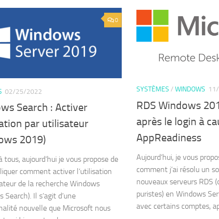
0
SYSTÈMES
/
WINDOWS
11
S
02/25/2022
RDS Windows 2016
ws Search : Activer
après le login à c
sation par utilisateur
AppReadiness
ows 2019)
Aujourd’hui, je vous prop
à tous, aujourd’hui je vous propose de
comment j’ai résolu un so
liquer comment activer l’utilisation
nouveaux serveurs RDS (o
isateur de la recherche Windows
puristes) en Windows Ser
 Search). Il s’agit d’une
avec certains comptes, ap
nalité nouvelle que Microsoft nous