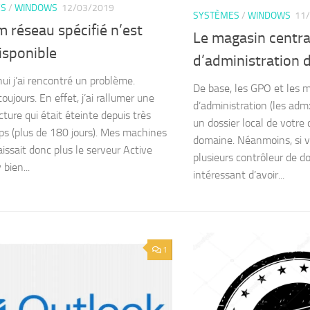
ES
/
WINDOWS
12/03/2019
SYSTÈMES
/
WINDOWS
11
 réseau spécifié n’est
Le magasin centra
isponible
d’administration
hui j’ai rencontré un problème.
De base, les GPO et les 
ujours. En effet, j’ai rallumer une
d’administration (les adm
cture qui était éteinte depuis très
un dossier local de votre 
s (plus de 180 jours). Mes machines
domaine. Néanmoins, si 
issait donc plus le serveur Active
plusieurs contrôleur de d
 bien...
intéressant d’avoir...
1