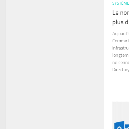
SYSTÈM
Le nom
plus d
Aujourd’
Comme to
infrastru
longtemp
ne conna
Directory