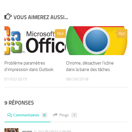
VOUS AIMEREZ AUSSI...
9
0
Problème paramètres
Chrome, désactiver l’icône
d’impression dans Outlook
dans la barre des tâches
01/02/2019
06/20/2018
9 RÉPONSES
Commentaires
8
Pings
1
yoann
01/25/2021 à 09:09