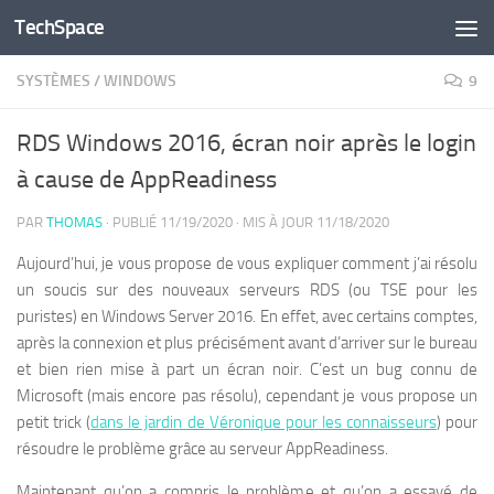
TechSpace
Skip to content
SYSTÈMES
/
WINDOWS
9
RDS Windows 2016, écran noir après le login
à cause de AppReadiness
PAR
THOMAS
· PUBLIÉ
11/19/2020
· MIS À JOUR
11/18/2020
Aujourd’hui, je vous propose de vous expliquer comment j’ai résolu
un soucis sur des nouveaux serveurs RDS (ou TSE pour les
puristes) en Windows Server 2016. En effet, avec certains comptes,
après la connexion et plus précisément avant d’arriver sur le bureau
et bien rien mise à part un écran noir. C’est un bug connu de
Microsoft (mais encore pas résolu), cependant je vous propose un
petit trick (
dans le jardin de Véronique pour les connaisseurs
) pour
résoudre le problème grâce au serveur AppReadiness.
Maintenant qu’on a compris le problème et qu’on a essayé de