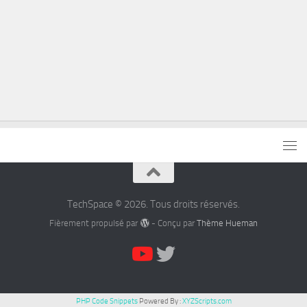
TechSpace © 2026. Tous droits réservés.
Fièrement propulsé par
- Conçu par
Thème Hueman
PHP Code Snippets
Powered By :
XYZScripts.com