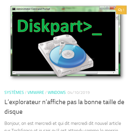
1
SYSTÈMES
/
VMWARE
/
WINDOWS
04/10/2019
L’explorateur n’affiche pas la bonne taille de
disque
Bonjour, on est mercredi et qui dit mercredi dit nouvel article
sur TechSpace et je sais qu’il est attendu comme le messie