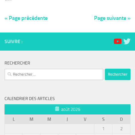
« Page précédente
Page suivante »
SUIVRE :
RECHERCHER
Rechercher :
CALENDRIER DES ARTICLES
août 2026
L
M
M
J
V
S
D
1
2