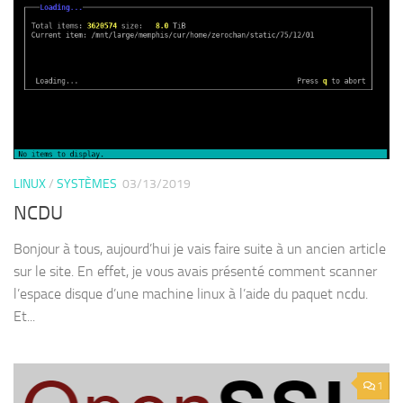
LINUX
/
SYSTÈMES
03/13/2019
NCDU
Bonjour à tous, aujourd’hui je vais faire suite à un ancien article
sur le site. En effet, je vous avais présenté comment scanner
l’espace disque d’une machine linux à l’aide du paquet ncdu.
Et...
1