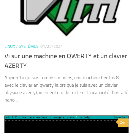
LINUX
/
SYSTÈMES
01/25/2021
Vi sur une machine en QWERTY et un clavier
AZERTY
Aujourd’hui je suis tombé sur un os, une machine Centos 8
avec le clavier en qwerty (alors que je suis avec un clavier
physique azerty), vi en éditeur de texte et l’incapacité d’installé
nano....
0