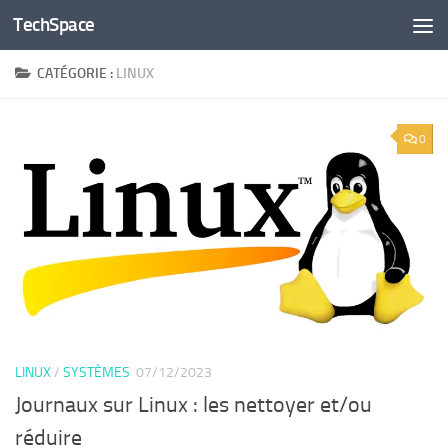
TechSpace
Skip to content
CATÉGORIE :
LINUX
0
LINUX
/
SYSTÈMES
07/12/2023
Journaux sur Linux : les nettoyer et/ou
réduire