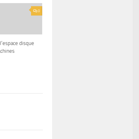
0
l’espace disque
achines