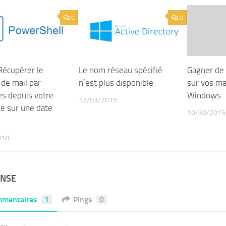
0
0
 Récupérer le
Le nom réseau spécifié
Gagner de 
de mail par
n’est plus disponible
sur vos m
s depuis votre
Windows
12/03/2019
e sur une date
10/30/2015
018
ONSE
mentaires
1
Pings
0