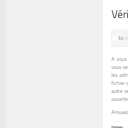
Véri
ls -
A vous
vous se
les adm
fichier
autre s
ouverte
Amusez-
Partager :