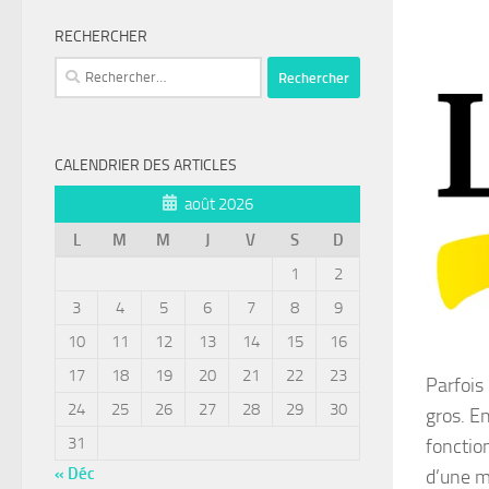
RECHERCHER
Rechercher :
CALENDRIER DES ARTICLES
août 2026
L
M
M
J
V
S
D
1
2
3
4
5
6
7
8
9
10
11
12
13
14
15
16
17
18
19
20
21
22
23
Parfois 
24
25
26
27
28
29
30
gros. En
31
fonctio
« Déc
d’une m