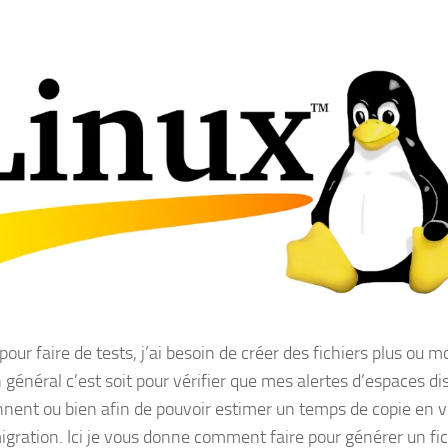
pour faire de tests, j’ai besoin de créer des fichiers plus ou m
 général c’est soit pour vérifier que mes alertes d’espaces d
nnent ou bien afin de pouvoir estimer un temps de copie en 
igration. Ici je vous donne comment faire pour générer un fic