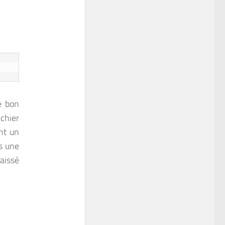
e bon
chier
nt un
ns une
laissé