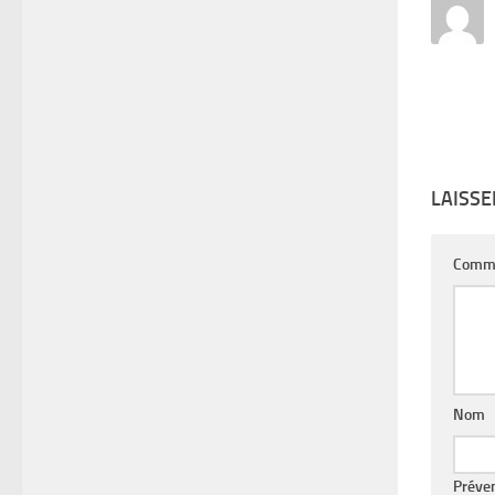
LAISS
Comm
Nom
Préve