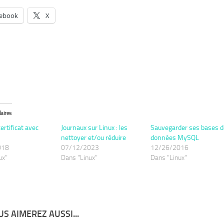
ebook
X
laires
ertificat avec
Journaux sur Linux : les
Sauvegarder ses bases d
nettoyer et/ou réduire
données MySQL
018
07/12/2023
12/26/2016
ux"
Dans "Linux"
Dans "Linux"
S AIMEREZ AUSSI...