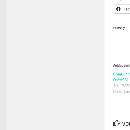
Fac
J’aime ça :
Articles simi
Créer un c
OpenSSL
10/17/2
Dans "Lin
VOU