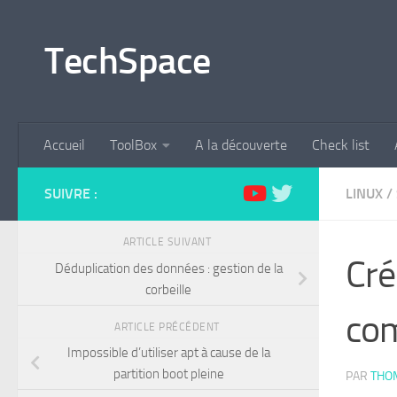
Skip to content
TechSpace
Accueil
ToolBox
A la découverte
Check list
SUIVRE :
LINUX
/
ARTICLE SUIVANT
Cré
Déduplication des données : gestion de la
corbeille
co
ARTICLE PRÉCÉDENT
Impossible d’utiliser apt à cause de la
partition boot pleine
PAR
THO