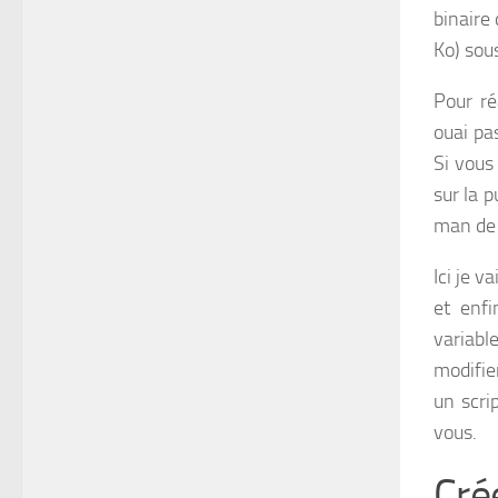
binaire
Ko) sous
Pour ré
ouai pa
Si vous
sur la p
man de 
Ici je 
et enf
variabl
modifie
un scrip
vous.
Cré