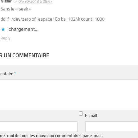
Nissar
04/30/2018 à 08:47
Sans le « seek »
dd if=/dev/zero of=espace1Go bs=1024k count=1000
chargement…
Reply
ER UN COMMENTAIRE
entaire
*
E-mail
nez-moi de tous les nouveaux commentaires par e-mail.