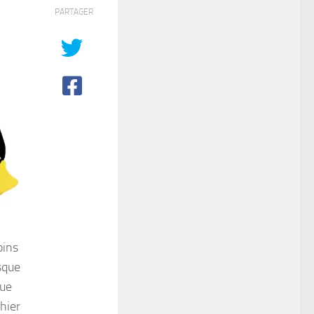
PARTAGER
oins
isque
vue
hier