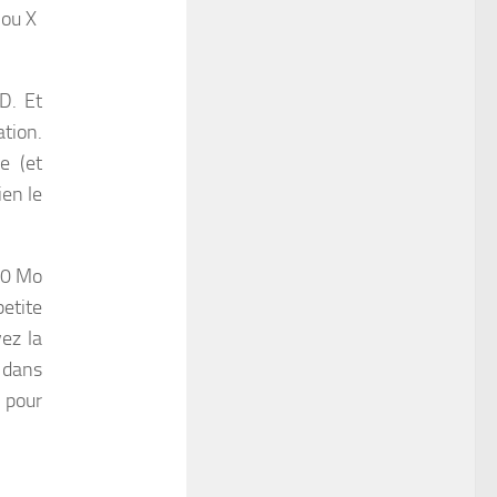
 ou X
D. Et
ation.
e (et
ien le
100 Mo
etite
vez la
 dans
s pour