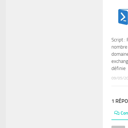
Script :
nombre 
domaine
exchang
définie
09/05/2
1 RÉP
Com