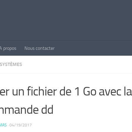
A propos
Nous contacter
SYSTÈMES
er un fichier de 1 Go avec la
mmande dd
MAS
·
04/19/2017