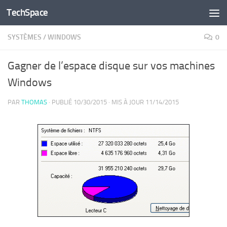
TechSpace
Skip to content
SYSTÈMES
/
WINDOWS
0
Gagner de l’espace disque sur vos machines
Windows
PAR
THOMAS
· PUBLIÉ
10/30/2015
· MIS À JOUR
11/14/2015