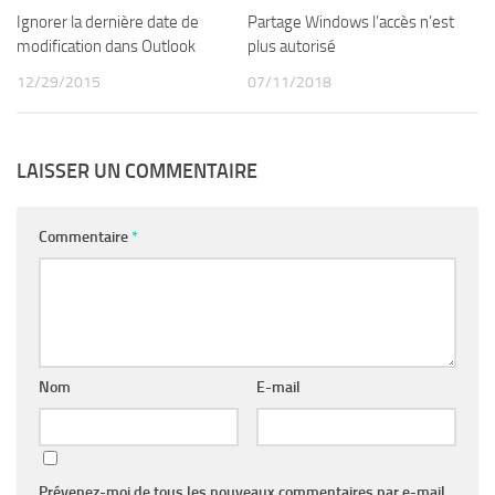
Partage Windows l’accès n’est
Ignorer la dernière date de
plus autorisé
modification dans Outlook
07/11/2018
12/29/2015
LAISSER UN COMMENTAIRE
Commentaire
*
Nom
E-mail
Prévenez-moi de tous les nouveaux commentaires par e-mail.