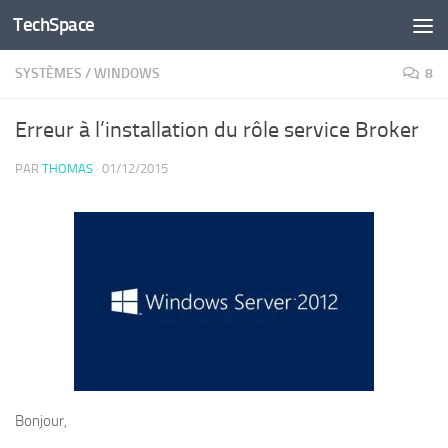
TechSpace
Skip to content
SYSTÈMES
/
WINDOWS
8
Erreur à l’installation du rôle service Broker
PAR
THOMAS
·
01/12/2015
Bonjour,