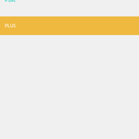
« Déc
PLUS