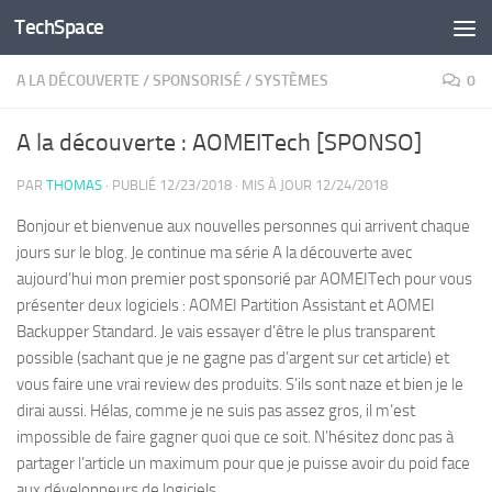
TechSpace
Skip to content
A LA DÉCOUVERTE
/
SPONSORISÉ
/
SYSTÈMES
0
A la découverte : AOMEITech [SPONSO]
PAR
THOMAS
· PUBLIÉ
12/23/2018
· MIS À JOUR
12/24/2018
Bonjour et bienvenue aux nouvelles personnes qui arrivent chaque
jours sur le blog. Je continue ma série A la découverte avec
aujourd’hui mon premier post sponsorié par AOMEITech pour vous
présenter deux logiciels : AOMEI Partition Assistant et AOMEI
Backupper Standard. Je vais essayer d’être le plus transparent
possible (sachant que je ne gagne pas d’argent sur cet article) et
vous faire une vrai review des produits. S’ils sont naze et bien je le
dirai aussi. Hélas, comme je ne suis pas assez gros, il m’est
impossible de faire gagner quoi que ce soit. N’hésitez donc pas à
partager l’article un maximum pour que je puisse avoir du poid face
aux développeurs de logiciels.