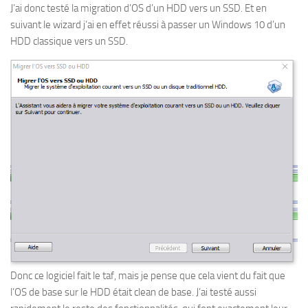
J’ai donc testé la migration d’OS d’un HDD vers un SSD. Et en
suivant le wizard j’ai en effet réussi à passer un Windows 10 d’un
HDD classique vers un SSD.
Donc ce logiciel fait le taf, mais je pense que cela vient du fait que
l’OS de base sur le HDD était clean de base. J’ai testé aussi