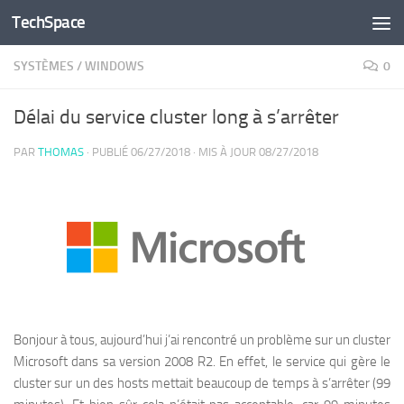
TechSpace
Skip to content
SYSTÈMES
/
WINDOWS
0
Délai du service cluster long à s’arrêter
PAR
THOMAS
· PUBLIÉ
06/27/2018
· MIS À JOUR
08/27/2018
Bonjour à tous, aujourd’hui j’ai rencontré un problème sur un cluster
Microsoft dans sa version 2008 R2. En effet, le service qui gère le
cluster sur un des hosts mettait beaucoup de temps à s’arrêter (99