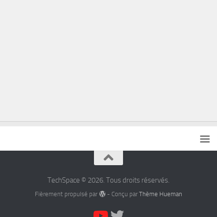
TechSpace © 2026. Tous droits réservés.
Fièrement propulsé par
- Conçu par
Thème Hueman