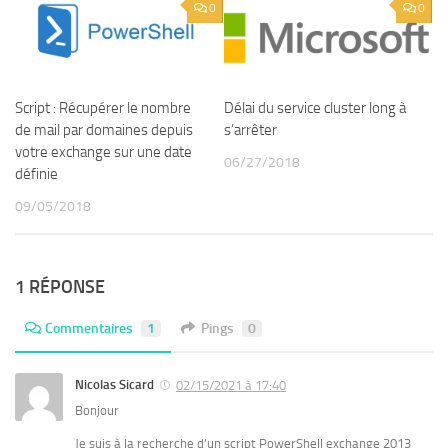
0
0
Script : Récupérer le nombre
Délai du service cluster long à
de mail par domaines depuis
s’arrêter
votre exchange sur une date
06/27/2018
définie
09/05/2018
1 RÉPONSE
Commentaires
1
Pings
0
Nicolas Sicard
02/15/2021 à 17:40
Bonjour
Je suis à la recherche d’un script PowerShell exchange 2013