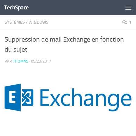
TechSpace
Skip to content
SYSTÈMES
/
WINDOWS
1
Suppression de mail Exchange en fonction
du sujet
PAR
THOMAS
·
05/23/2017