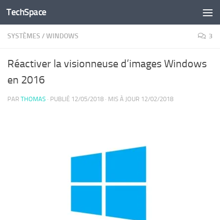
TechSpace
Skip to content
SYSTÈMES
/
WINDOWS
3
Réactiver la visionneuse d’images Windows
en 2016
PAR
THOMAS
· PUBLIÉ
12/05/2018
· MIS À JOUR
12/02/2018