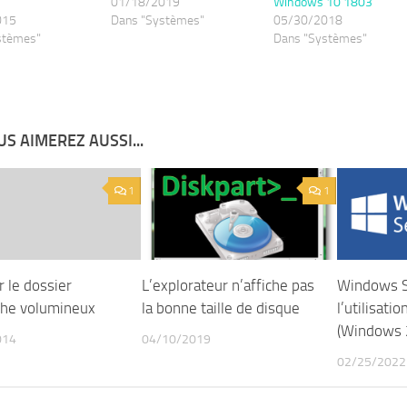
01/18/2019
Windows 10 1803
015
Dans "Systèmes"
05/30/2018
stèmes"
Dans "Systèmes"
S AIMEREZ AUSSI...
1
1
 le dossier
L’explorateur n’affiche pas
Windows Se
he volumineux
la bonne taille de disque
l’utilisatio
(Windows 
014
04/10/2019
02/25/2022