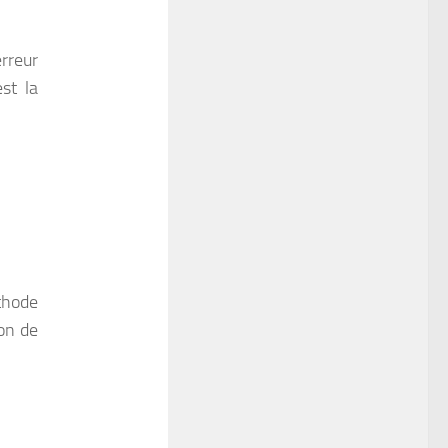
erreur
st la
thode
ion de