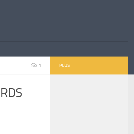
1
PLUS
n RDS