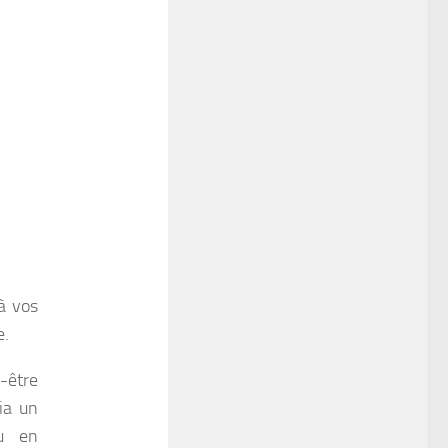
à vos
e.
t-être
ia un
ou en