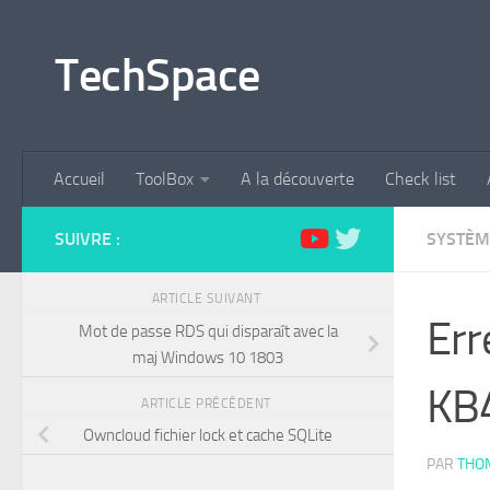
Skip to content
TechSpace
Accueil
ToolBox
A la découverte
Check list
SUIVRE :
SYSTÈM
ARTICLE SUIVANT
Err
Mot de passe RDS qui disparaît avec la
maj Windows 10 1803
KB
ARTICLE PRÉCÉDENT
Owncloud fichier lock et cache SQLite
PAR
THO