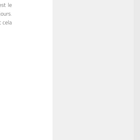
st le
ours.
 cela