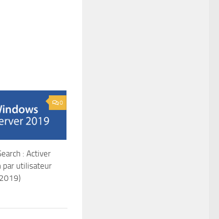
0
arch : Activer
n par utilisateur
2019)