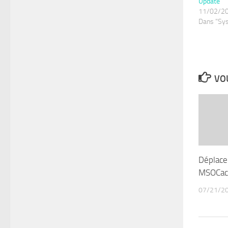
Update
11/02/2
Dans "Sy
VOU
Déplacer
MSOCac
07/21/2