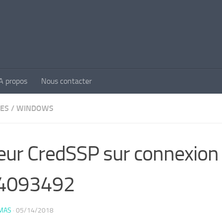
A propos
Nous contacter
ES
/
WINDOWS
eur CredSSP sur connexio
4093492
MAS
·
05/14/2018