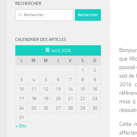
RECHERCHER
Rechercher :
CALENDRIER DES ARTICLES
Bonjour
août 2026
que Mic
L
M
M
J
V
S
D
poussé 
1
2
soit de
3
4
5
6
7
8
9
2016 c
10
11
12
13
14
15
16
référen
17
18
19
20
21
22
23
mise à 
24
25
26
27
28
29
30
résoudr
31
Cette m
« Déc
affecte