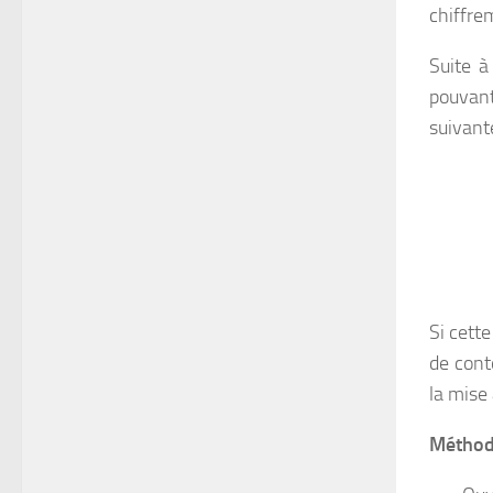
chiffrem
Suite à
pouvant
suivante
Si cett
de cont
la mise 
Méthod