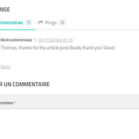
ONSE
mentaires
1
Pings
0
Bestcustomessay
05/17/2018 à 01:19
Thomas, thanks for the article post.Really thank you! Great.
Reply
ER UN COMMENTAIRE
entaire
*