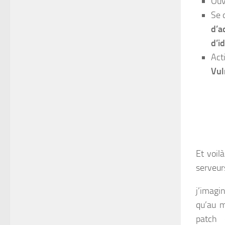
Ouv
Se 
d’a
d’i
Act
Vul
Et voil
serveurs
j’imagi
qu’au m
patch 