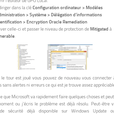
rir l’éditeur de GPO Local.
diriger dans la clé
Configuration ordinateur > Modèles
dministration > Système > Délégation d’informations
dentification > Encryption Oracle Remediation
iver celle-ci et passer le niveau de protection de
Mitigated
à
nerable
.
à le tour est joué vous pouvez de nouveau vous connecter 
 sans alertes ni erreurs ce qui est je trouve assez appréciabl
ne que Microsoft va rapidement faire quelques choses et peu
oment ou j’écris le problème est déjà résolu. Peut-être v
de sécurité déjà disponible sur Windows Update 