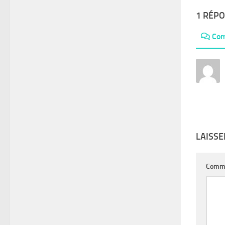
1 RÉP
Com
LAISS
Comm