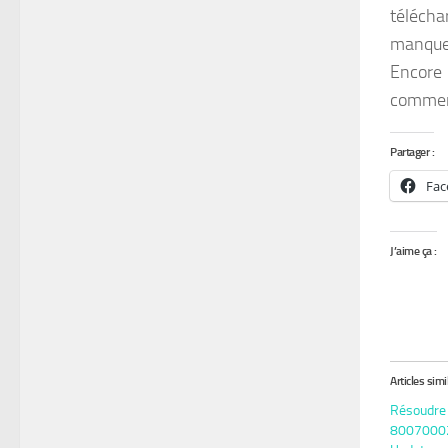
télécha
manque 
Encore 
commenc
Partager :
Fac
J’aime ça :
Articles simi
Résoudre 
8007000