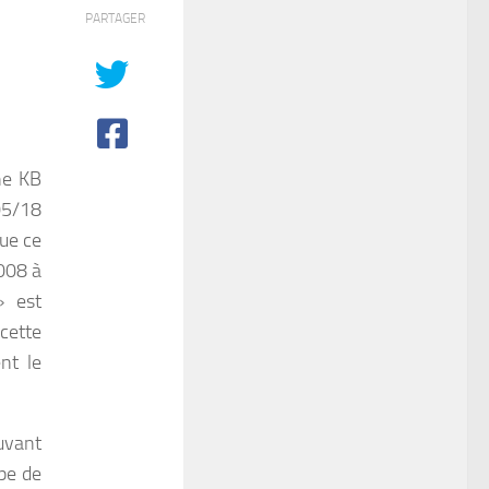
PARTAGER
ne KB
05/18
ue ce
008 à
» est
cette
nt le
uvant
pe de