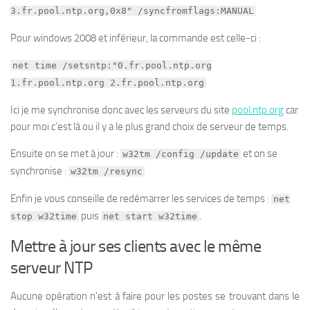
3.fr.pool.ntp.org,0x8" /syncfromflags:MANUAL
Pour windows 2008 et inférieur, la commande est celle-ci :
net time /setsntp:"0.fr.pool.ntp.org
1.fr.pool.ntp.org 2.fr.pool.ntp.org
Ici je me synchronise donc avec les serveurs du site
pool.ntp.org
car
pour moi c’est là ou il y a le plus grand choix de serveur de temps.
Ensuite on se met à jour :
et on se
w32tm /config /update
synchronise :
w32tm /resync
Enfin je vous conseille de redémarrer les services de temps :
net
puis
.
stop w32time
net start w32time
Mettre à jour ses clients avec le même
serveur NTP
Aucune opération n’est à faire pour les postes se trouvant dans le