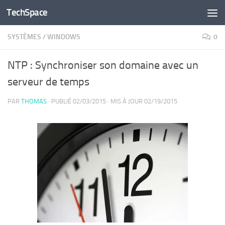
TechSpace
Skip to content
SYSTÈMES
/
WINDOWS
0
NTP : Synchroniser son domaine avec un
serveur de temps
PAR
THOMAS
· PUBLIÉ
02/03/2015
· MIS À JOUR
02/19/2015