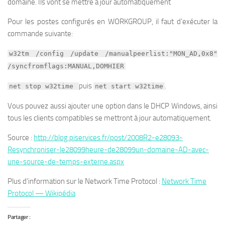
domaine. Ils vont se mettre à jour automatiquement
Pour les postes configurés en WORKGROUP, il faut d’exécuter la
commande suivante:
w32tm /config /update /manualpeerlist:"MON_AD,0x8"
/syncfromflags:MANUAL,DOMHIER
puis
.
net stop w32time
net start w32time
Vous pouvez aussi ajouter une option dans le DHCP Windows, ainsi
tous les clients compatibles se mettront à jour automatiquement.
Source :
http://blog.piservices.fr/post/2008R2-e28093-
Resynchroniser-le28099heure-de28099un-domaine-AD-avec-
une-source-de-temps-externe.aspx
Plus d’information sur le Network Time Protocol :
Network Time
Protocol — Wikipédia
Partager :