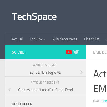
Skip to content
TechSpace
Accueil
ToolBox
A la découverte
Check list
SUIVRE :
BAIE DE
ARTICLE SUIVANT
Act
Zone DNS intégré AD
ARTICLE PRÉCÉDENT
EM
Ôter les protections d’un fichier Excel
PAR
THO
RECHERCHER