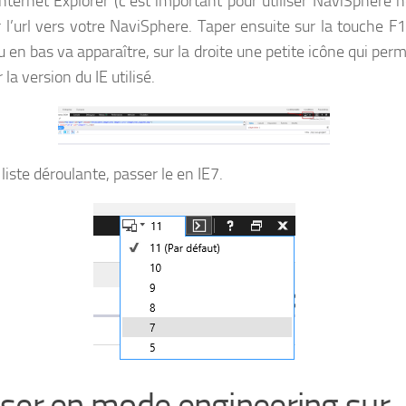
Internet Explorer (c’est important pour utiliser NaviSphere h
r l’url vers votre NaviSphere. Taper ensuite sur la touche F
 en bas va apparaître, sur la droite une petite icône qui per
la version du IE utilisé.
liste déroulante, passer le en IE7.
ser en mode engineering sur