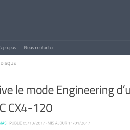
A propos
Nous contacter
 DISQUE
ive le mode Engineering d’
C CX4-120
MAS
· PUBLIÉ
09/13/2017
· MIS À JOUR
11/01/2017