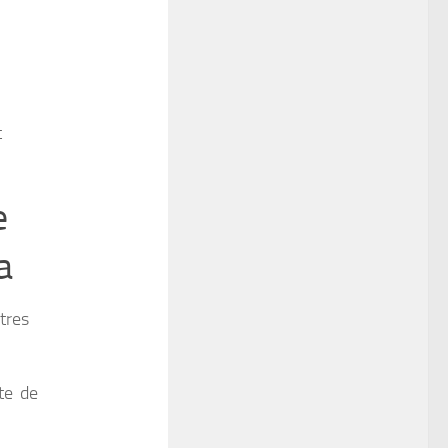
t
e
a
tres
te de