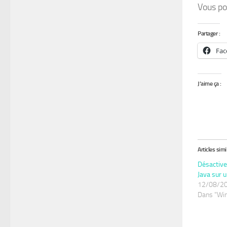
Vous po
Partager :
Fac
J’aime ça :
Articles simi
Désactive
Java sur 
12/08/2
Dans "Wi