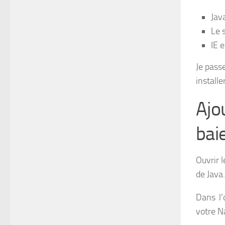
Java
Le 
IE 
Je pass
installe
Ajo
bai
Ouvrir 
de Java.
Dans l’
votre N