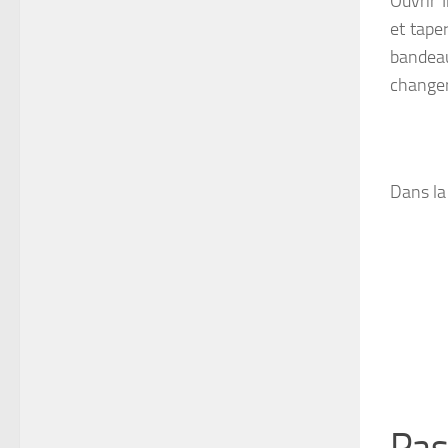
Ouvrir 
et tape
bandeau
changer 
Dans la 
Pas