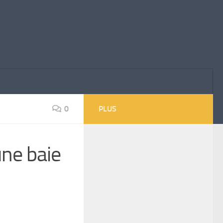
0
PLUS
une baie