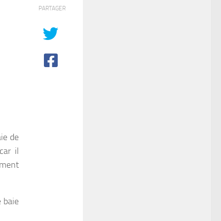
PARTAGER
aie de
ar il
mment
e baie