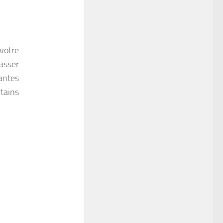
votre
passer
antes
rtains