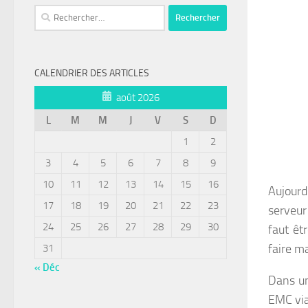
Rechercher :
CALENDRIER DES ARTICLES
août 2026
L
M
M
J
V
S
D
1
2
3
4
5
6
7
8
9
10
11
12
13
14
15
16
Aujourd
17
18
19
20
21
22
23
serveur
24
25
26
27
28
29
30
faut êt
faire m
31
« Déc
Dans un
EMC via