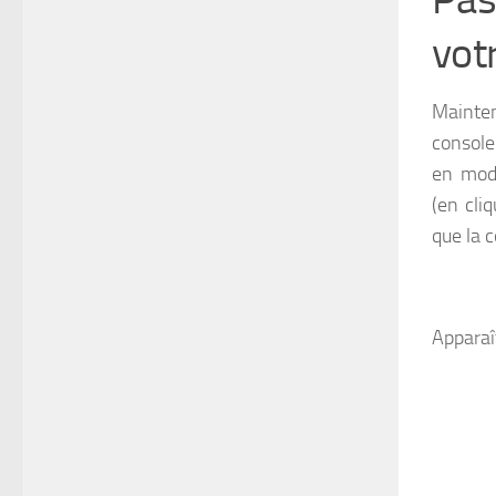
vot
Mainten
console
en mod
(en cli
que la 
Apparaît