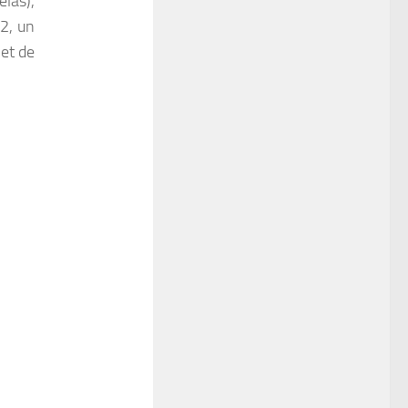
élas),
12, un
met de