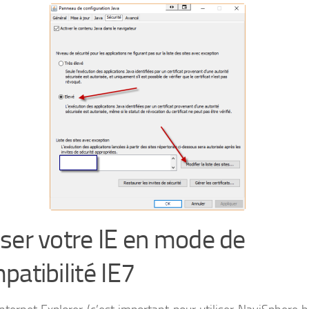
ser votre IE en mode de
patibilité IE7