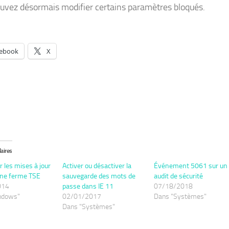
uvez désormais modifier certains paramètres bloqués.
ebook
X
laires
r les mises à jour
Activer ou désactiver la
Événement 5061 sur un
une ferme TSE
sauvegarde des mots de
audit de sécurité
014
passe dans IE 11
07/18/2018
ndows"
02/01/2017
Dans "Systèmes"
Dans "Systèmes"