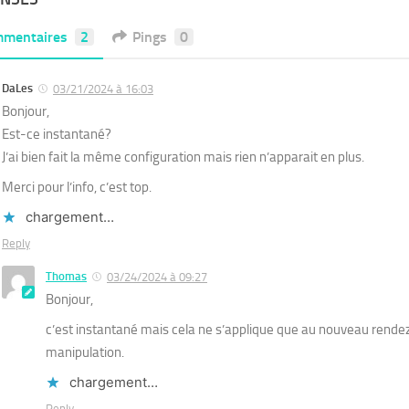
mentaires
2
Pings
0
DaLes
03/21/2024 à 16:03
Bonjour,
Est-ce instantané?
J’ai bien fait la même configuration mais rien n’apparait en plus.
Merci pour l’info, c’est top.
chargement…
Reply
Thomas
03/24/2024 à 09:27
Bonjour,
c’est instantané mais cela ne s’applique que au nouveau rende
manipulation.
chargement…
Reply