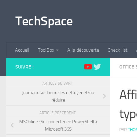
Skip to content
TechSpace
Accueil
ToolBox
A la découverte
Check list
SUIVRE :
OFFICE 
ARTICLE SUIVANT
Aff
Journaux sur Linux : les nettoyer et/ou
réduire
typ
ARTICLE PRÉCÉDENT
MSOnline : Se connecter en PowerShell à
Microsoft 365
PAR
THO