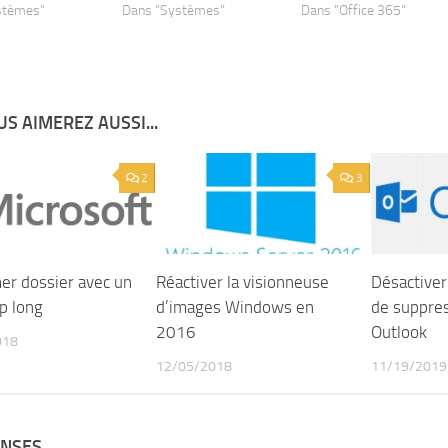
stèmes"
Dans "Systèmes"
Dans "Office 365"
S AIMEREZ AUSSI...
2
3
er dossier avec un
Réactiver la visionneuse
Désactiver 
p long
d’images Windows en
de suppre
2016
Outlook
018
12/05/2018
11/19/2019
ONSES