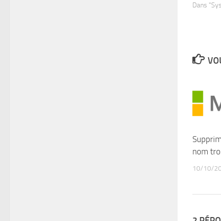
Dans "Sy
VOU
Supprim
nom tro
10/10/2
2 RÉP