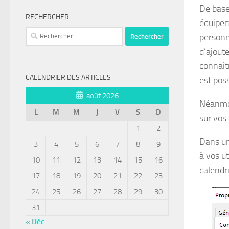
De base
RECHERCHER
équipem
Rechercher :
personn
d’ajout
connaitr
CALENDRIER DES ARTICLES
est poss
août 2026
Néanmoi
L
M
M
J
V
S
D
sur vos 
1
2
Dans un 
3
4
5
6
7
8
9
à vos ut
10
11
12
13
14
15
16
calendri
17
18
19
20
21
22
23
24
25
26
27
28
29
30
31
« Déc