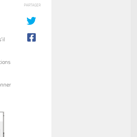
PARTAGER
’il
tions
donner