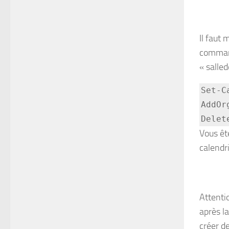
Il faut 
command
« salle
Set-C
AddOr
Vous êt
calendri
Attenti
après l
créer d