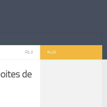
2
PLUS
boites de