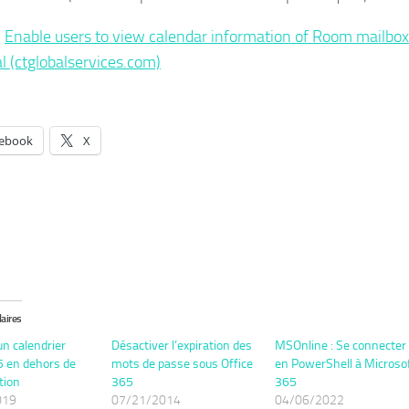
:
Enable users to view calendar information of Room mailbo
l (ctglobalservices.com)
ebook
X
laires
un calendrier
Désactiver l’expiration des
MSOnline : Se connecter
5 en dehors de
mots de passe sous Office
en PowerShell à Microso
tion
365
365
019
07/21/2014
04/06/2022