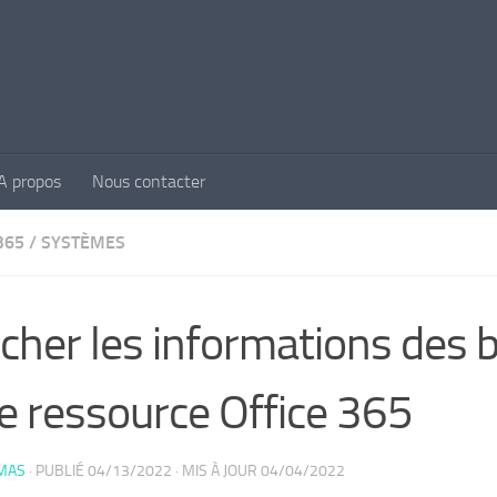
A propos
Nous contacter
365
/
SYSTÈMES
icher les informations des 
e ressource Office 365
MAS
· PUBLIÉ
04/13/2022
· MIS À JOUR
04/04/2022