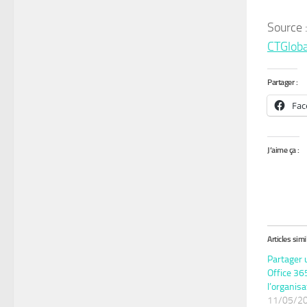
Source 
CTGloba
Partager :
Fac
J’aime ça :
Articles simi
Partager 
Office 36
l’organisa
11/05/2