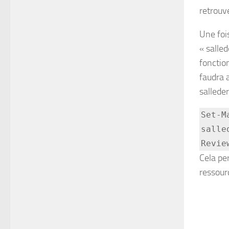
retrouve
Une foi
« salled
fonction
faudra 
sallede
Set-M
salle
Revie
Cela per
ressourc