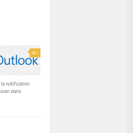
1
la notification
ssion dans