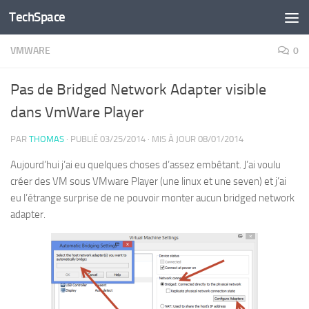
TechSpace
Skip to content
VMWARE
0
Pas de Bridged Network Adapter visible
dans VmWare Player
PAR
THOMAS
· PUBLIÉ
03/25/2014
· MIS À JOUR
08/01/2014
Aujourd’hui j’ai eu quelques choses d’assez embêtant. J’ai voulu
créer des VM sous VMware Player (une linux et une seven) et j’ai
eu l’étrange surprise de ne pouvoir monter aucun bridged network
adapter.