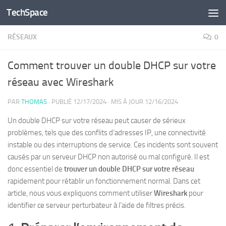
TechSpace
Skip to content
RÉSEAUX
0
Comment trouver un double DHCP sur votre
réseau avec Wireshark
PAR
THOMAS
· PUBLIÉ
12/17/2024
· MIS À JOUR
12/16/2024
Un double DHCP sur votre réseau peut causer de sérieux
problèmes, tels que des conflits d’adresses IP, une connectivité
instable ou des interruptions de service. Ces incidents sont souvent
causés par un serveur DHCP non autorisé ou mal configuré. Il est
donc essentiel de
trouver un double DHCP sur votre réseau
rapidement pour rétablir un fonctionnement normal. Dans cet
article, nous vous expliquons comment utiliser
Wireshark
pour
identifier ce serveur perturbateur à l’aide de filtres précis.