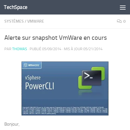
TechSpace
Skip to content
SYSTÈMES
/
VMWARE
0
Alerte sur snapshot VmWare en cours
PAR
THOMAS
· PUBLIÉ
05/09/2014
· MIS À JOUR
05/21/2014
Bonjour,